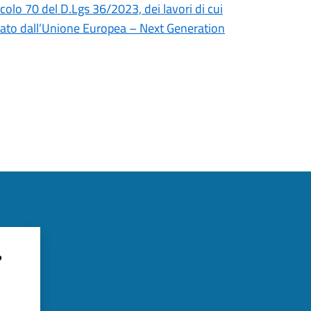
icolo 70 del D.Lgs 36/2023, dei lavori di cui
nziato dall’Unione Europea – Next Generation
?