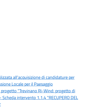
izzata all’acquisizione di candidature per
ssione Locale per il Paesaggio
rogetto “Trevinano Ri-Wind: progetto di
o”- Scheda intervento 1.1.4 "RECUPERO DEL
2