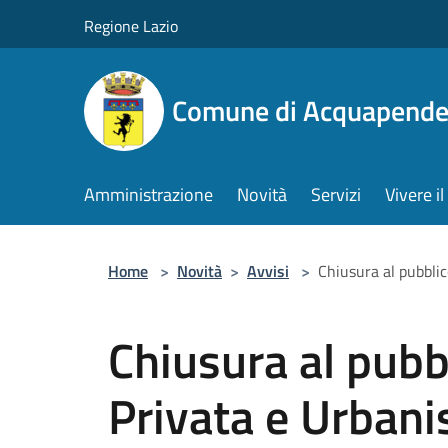
Salta al contenuto principale
Regione Lazio
Comune di Acquapende
Amministrazione
Novità
Servizi
Vivere 
Home
>
Novità
>
Avvisi
>
Chiusura al pubblic
Chiusura al pubbl
Privata e Urbani