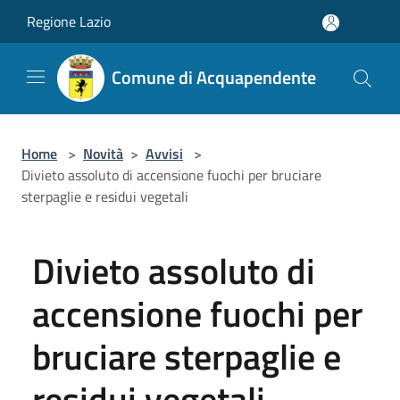
Salta al contenuto principale
Regione Lazio
Comune di Acquapendente
Home
>
Novità
>
Avvisi
>
Divieto assoluto di accensione fuochi per bruciare
sterpaglie e residui vegetali
Divieto assoluto di
accensione fuochi per
bruciare sterpaglie e
residui vegetali