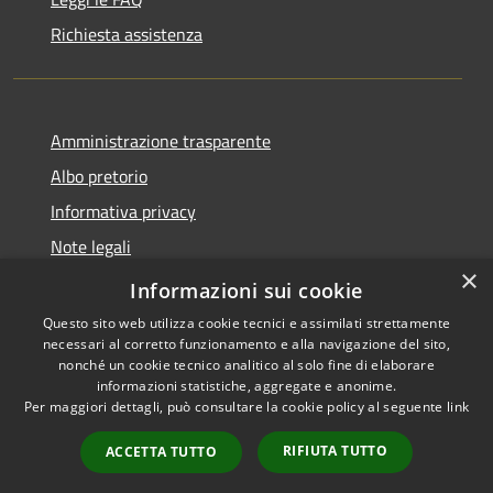
Richiesta assistenza
Amministrazione trasparente
Albo pretorio
Informativa privacy
Note legali
×
Dichiarazione di accessibilità
Informazioni sui cookie
Questo sito web utilizza cookie tecnici e assimilati strettamente
necessari al corretto funzionamento e alla navigazione del sito,
nonché un cookie tecnico analitico al solo fine di elaborare
informazioni statistiche, aggregate e anonime.
RSS
Copyright © 2026 • Comune di
Per maggiori dettagli, può consultare la cookie policy al seguente
link
Accessibilità
Acquapendente • Powered by
Privacy
Municipium
Accesso
•
RIFIUTA TUTTO
ACCETTA TUTTO
Cookie
redazione