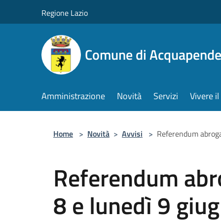
Salta al contenuto principale
Regione Lazio
Comune di Acquapende
Amministrazione
Novità
Servizi
Vivere 
Home
>
Novità
>
Avvisi
>
Referendum abrogati
Referendum abro
8 e lunedì 9 giu