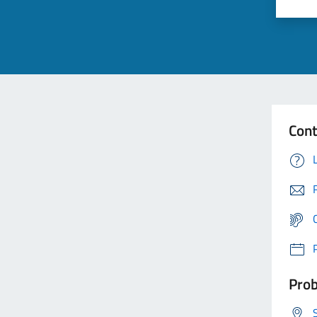
Cont
Prob