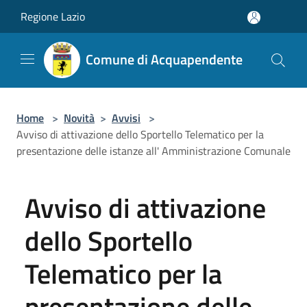
Salta al contenuto principale
Regione Lazio
Comune di Acquapendente
Home
>
Novità
>
Avvisi
>
Avviso di attivazione dello Sportello Telematico per la
presentazione delle istanze all' Amministrazione Comunale
Avviso di attivazione
dello Sportello
Telematico per la
presentazione delle