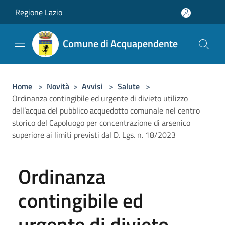
Salta al contenuto principale
Regione Lazio
Comune di Acquapendente
Home
>
Novità
>
Avvisi
>
Salute
>
Ordinanza contingibile ed urgente di divieto utilizzo
dell’acqua del pubblico acquedotto comunale nel centro
storico del Capoluogo per concentrazione di arsenico
superiore ai limiti previsti dal D. Lgs. n. 18/2023
Ordinanza
contingibile ed
urgente di divieto