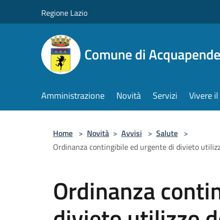
Salta al contenuto principale
Regione Lazio
Comune di Acquapende
Amministrazione
Novità
Servizi
Vivere 
Home
>
Novità
>
Avvisi
>
Salute
>
Ordinanza contingibile ed urgente di divieto utili
Ordinanza contin
divieto utilizzo 