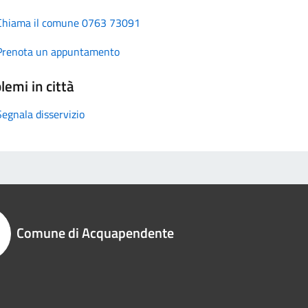
Chiama il comune 0763 73091
Prenota un appuntamento
lemi in città
Segnala disservizio
Comune di Acquapendente