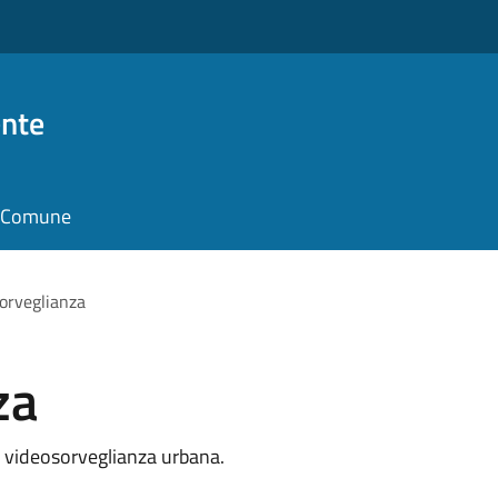
nte
il Comune
orveglianza
za
la videosorveglianza urbana.