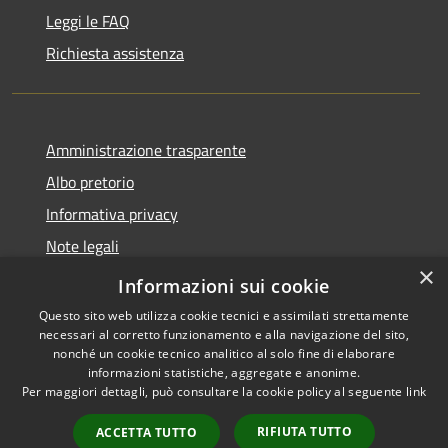
Leggi le FAQ
Richiesta assistenza
Amministrazione trasparente
Albo pretorio
Informativa privacy
Note legali
×
Dichiarazione di accessibilità
Informazioni sui cookie
Questo sito web utilizza cookie tecnici e assimilati strettamente
necessari al corretto funzionamento e alla navigazione del sito,
nonché un cookie tecnico analitico al solo fine di elaborare
informazioni statistiche, aggregate e anonime.
RSS
Copyright © 2026 • Comune di
Per maggiori dettagli, può consultare la cookie policy al seguente
link
Accessibilità
Acquapendente • Powered by
Privacy
Municipium
Accesso
•
RIFIUTA TUTTO
ACCETTA TUTTO