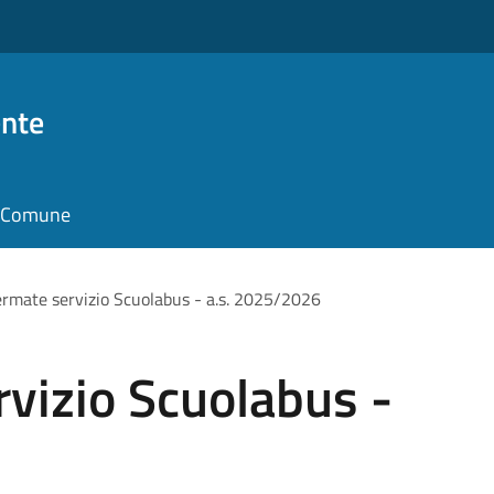
nte
il Comune
ermate servizio Scuolabus - a.s. 2025/2026
rvizio Scuolabus -