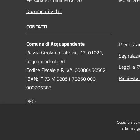
Documenti e dati
CONTATTI
Comune di Acquapendente
Prenotaz
Piazza Girolamo Fabrizio, 17, 01021,
Segnalazi
Acquapendente VT
Leggi le 
Codice Fiscale e P. IVA: 00080450562
Richiesta
IBAN: IT 73 M 08851 72860 000
000206383
PEC:
comuneacquapendente@legalmail.it
Centralino Unico:
076373091
Questo sito 
alla navig