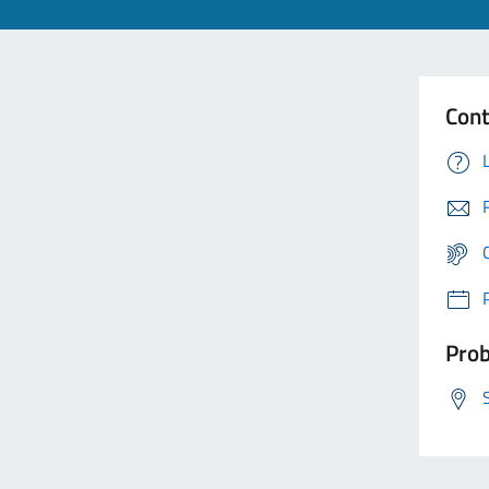
Cont
Prob