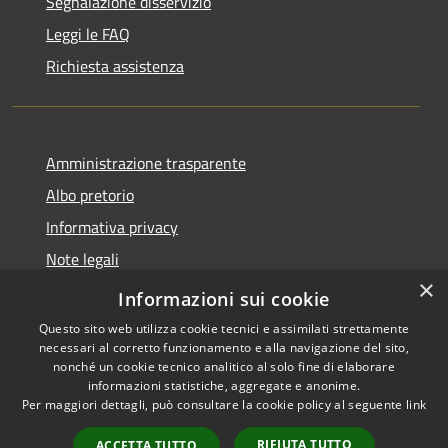
Segnalazione disservizio
Leggi le FAQ
Richiesta assistenza
Amministrazione trasparente
Albo pretorio
Informativa privacy
Note legali
×
Dichiarazione di accessibilità
Informazioni sui cookie
Questo sito web utilizza cookie tecnici e assimilati strettamente
necessari al corretto funzionamento e alla navigazione del sito,
nonché un cookie tecnico analitico al solo fine di elaborare
informazioni statistiche, aggregate e anonime.
RSS
Copyright © 2026 • Comune di
Per maggiori dettagli, può consultare la cookie policy al seguente
link
Accessibilità
Acquapendente • Powered by
Privacy
Municipium
Accesso
•
RIFIUTA TUTTO
ACCETTA TUTTO