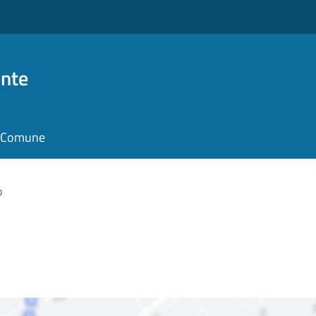
nte
il Comune
o