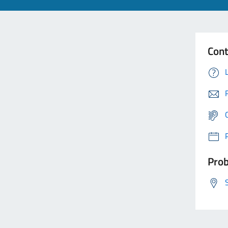
Cont
Prob