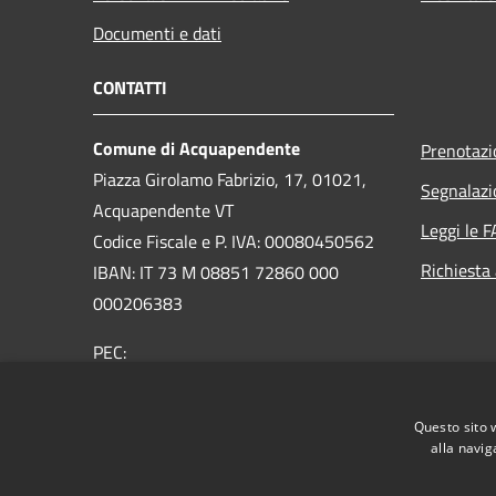
Documenti e dati
CONTATTI
Comune di Acquapendente
Prenotaz
Piazza Girolamo Fabrizio, 17, 01021,
Segnalazi
Acquapendente VT
Leggi le 
Codice Fiscale e P. IVA: 00080450562
Richiesta
IBAN: IT 73 M 08851 72860 000
000206383
PEC:
comuneacquapendente@legalmail.it
Centralino Unico:
076373091
Questo sito 
alla navig