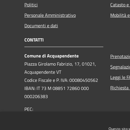
Politici
Catasto e
Personale Amministrativo
Mobilità e
Documenti e dati
CONTATTI
Comune di Acquapendente
Prenotaz
Piazza Girolamo Fabrizio, 17, 01021,
Segnalazi
Acquapendente VT
Leggi le 
Codice Fiscale e P. IVA: 00080450562
Richiesta
IBAN: IT 73 M 08851 72860 000
000206383
PEC:
comuneacquapendente@legalmail.it
Centralino Unico:
076373091
Questo sito 