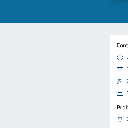
Cont
Prob