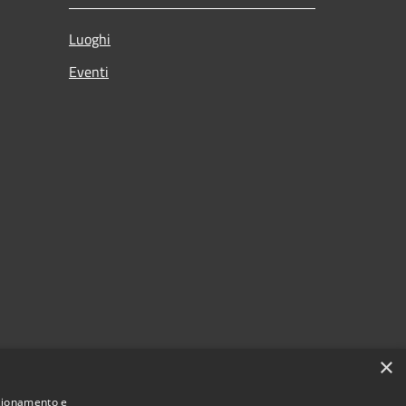
Luoghi
Eventi
×
nzionamento e